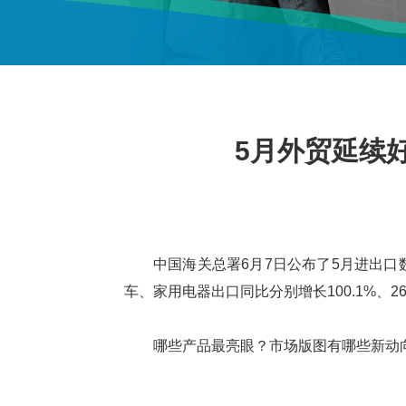
5月外贸延续
中国海关总署6月7日公布了5月进出口数
车、家用电器出口同比分别增长100.1%、26.
哪些产品最亮眼？市场版图有哪些新动