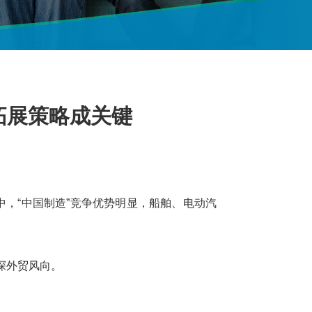
拓展策略成关键
其中，“中国制造”竞争优势明显，船舶、电动汽
探外贸风向。