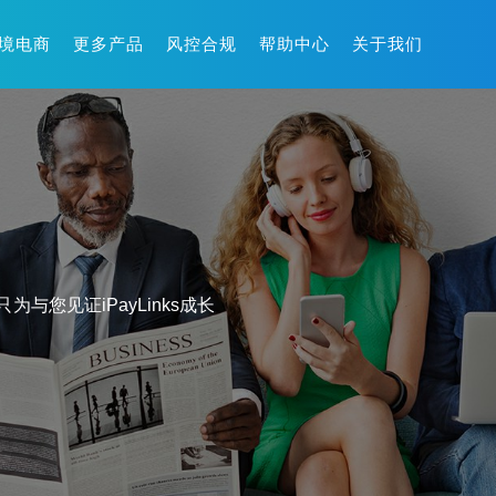
境电商
更多产品
风控合规
帮助中心
关于我们
您见证iPayLinks成长