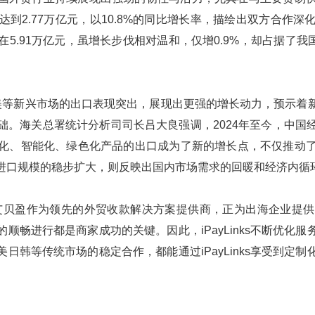
到2.77万亿元，以10.8%的同比增长率，描绘出双方合作
5.91万亿元，虽增长步伐相对温和，仅增0.9%，却占据了我国
美等新兴市场的出口表现突出，展现出更强的增长动力，预示着
础。海关总署统计分析司司长吕大良强调，2024年至今，中国
化、智能化、绿色化产品的出口成为了新的增长点，不仅推动
进口规模的稳步扩大，则反映出国内市场需求的回暖和经济内循
nks艾贝盈作为领先的外贸收款解决方案提供商，正为出海企业
顺畅进行都是商家成功的关键。因此，iPayLinks不断优化
日韩等传统市场的稳定合作，都能通过iPayLinks享受到定