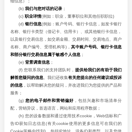
细信息）；
(b)
我们与您对话的记录
；
(c)
职业详情
(例如：职业，董事职位和其他任职职位)
(d)
银行信息
(例如：账户号码、银行卡信息，如发卡银行
名称、银行卡类型（借记卡、信用卡）、或其他银行卡信息，
以及银行交易信息，如交易金额、交易时间、交易地点、商户
名称、商户编号、受理机构等)，
其中账户号码、银行卡信息
和部分银行交易信息属于敏感个人信息
；
(e)
背景调查信息
；
(f) 您联系我们的支持团队时，
提供给我们的有助于我们
解答您疑问的信息
。我们还收集
有关您提出的任何建议或投诉
的信息
，以帮助解决您的疑问，并改进我们为您提供的产品和
服务；
(g)
您的电子邮件和营销偏好
，包括兴趣和市场清单分
配，营销异议，首选语言，网站和应用程序数据；
(h) 您的设备数据和通过使用技术cookie，Web信标和广
告ID获知日志信息(有关cookie使用的更多信息可在我们的
Cookie策略中找到)，包括IP地址、设备ID和类型，以及您使