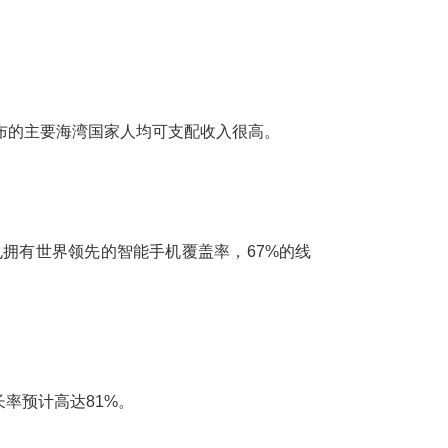
分布的主要海湾国家人均可支配收入很高。
也拥有世界领先的智能手机覆盖率，67%的线
率预计高达81%。