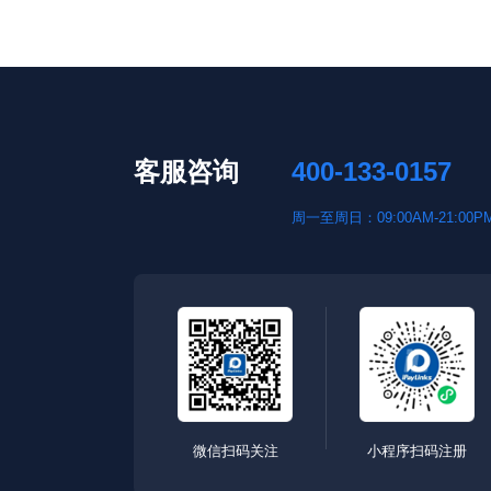
客服咨询
400-133-0157
周一至周日：09:00AM-21:00P
微信扫码关注
小程序扫码注册