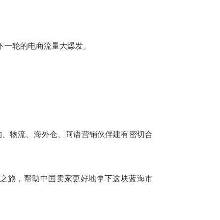
下一轮的电商流量大爆发。
机构、物流、海外仓、阿语营销伙伴建有密切合
中东之旅，帮助中国卖家更好地拿下这块蓝海市