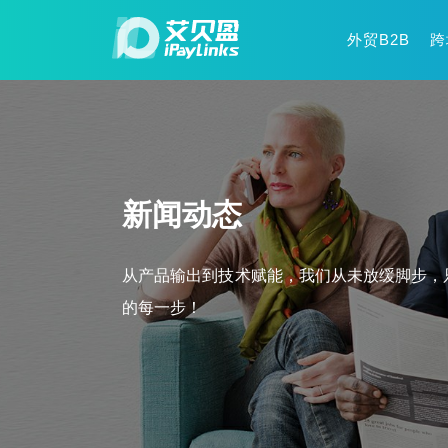
外贸B2B
跨
新闻动态
从产品输出到技术赋能，我们从未放缓脚步，只为与
的每一步！