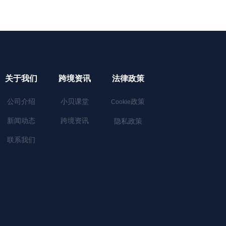
关于我们
跨境资讯
法律政策
公司介绍
小贝课堂
政策
Cookie
新闻动态
跨境资讯
隐私政策
联系我们