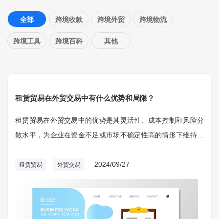
全部
跨境收款
跨境外贸
跨境物流
跨境工具
跨境百科
其他
租赁贸易在外贸交易中有什么优势和局限？
租赁贸易在外贸交易中的优势是其灵活性、成本控制和风险分
散水平，为企业在资金不足或市场不确定性高的情形下维持运
营和拓展业务提供了重要方式。租赁贸易也伴长期成本高、所
有权不够、合同限制等限定。企业在挑选租赁贸易时，务必根
2024/09/27
租赁贸易
外贸交易
据自身运营规定、资金状况和市场状况作出谨慎的决策。