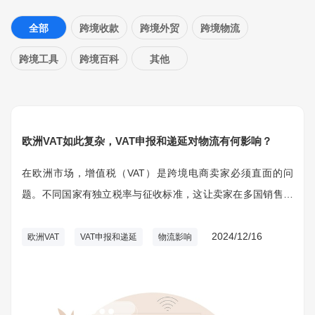
全部
跨境收款
跨境外贸
跨境物流
跨境工具
跨境百科
其他
欧洲VAT如此复杂，VAT申报和递延对物流有何影响？
在欧洲市场，增值税（VAT）是跨境电商卖家必须直面的问
题。不同国家有独立税率与征收标准，这让卖家在多国销售中
面临复杂的合规要求。欧盟政策频繁调整、阈值标准变化不
断，使经营者需密切关注最新法规动向。在国际竞争压力与消
2024/12/16
欧洲VAT
VAT申报和递延
物流影响
费者期望提升的双重背景下，正确、及时地进行VAT申报是赢
得市场认可的必要步骤。