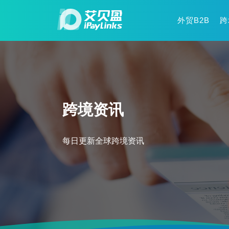
外贸B2B
跨
跨境资讯
每日更新全球跨境资讯