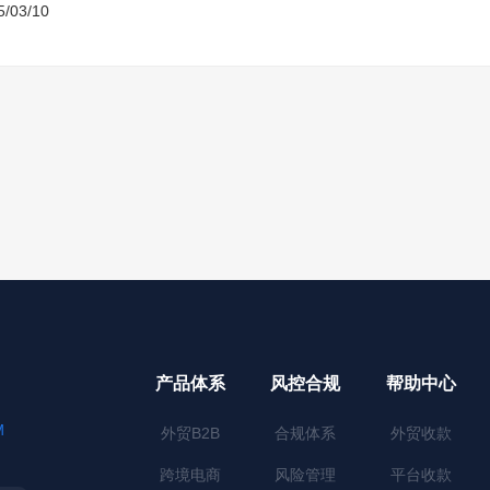
5/03/10
产品体系
风控合规
帮助中心
M
外贸B2B
合规体系
外贸收款
跨境电商
风险管理
平台收款