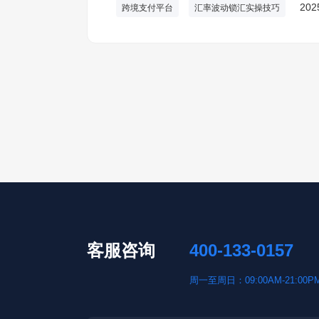
202
跨境支付平台
汇率波动锁汇实操技巧
客服咨询
400-133-0157
周一至周日：09:00AM-21:00P