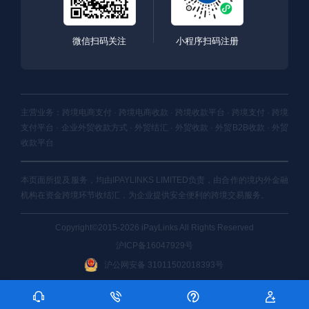
微信扫码关注
小程序扫码注册
主营业务：跨境电商支付 · 跨境电商收款 · 跨境收款平台 · 跨境支付 · 跨境
支付平台 · 企业外贸收款方式 · 外贸结汇 · 外贸收款 · 外贸B2B收款 · 外贸
收款平台
本页面所提及服务，均由IPAYLINKS LIMITED负责，由合作的境内外金融
机构在资金跨境环节收结汇，为企业提供安全便利的跨境交易服务。
Copyright©2015-2026 iPayLinks All Rights Reserved
沪ICP备16047929号
沪公网安备 31011502018393号