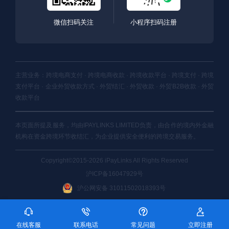
微信扫码关注
小程序扫码注册
主营业务：跨境电商支付 · 跨境电商收款 · 跨境收款平台 · 跨境支付 · 跨境
支付平台 · 企业外贸收款方式 · 外贸结汇 · 外贸收款 · 外贸B2B收款 · 外贸
收款平台
本页面所提及服务，均由IPAYLINKS LIMITED负责，由合作的境内外金融
机构在资金跨境环节收结汇，为企业提供安全便利的跨境交易服务。
Copyright©2015-2026 iPayLinks All Rights Reserved
沪ICP备16047929号
沪公网安备 31011502018393号
在线客服
联系电话
常见问题
立即注册