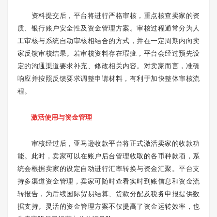
资料提交后，平台将进行严格审核，重点核查卖家的资
质、银行账户安全性及资金管理方案。审核过程通常分为人
工审核与系统自动审核相结合的方式，并在一定周期内向卖
家反馈审核结果。若审核资料存在瑕疵，平台会经过预先设
定的沟通渠道要求补充、修改相关内容。对卖家而言，准确
响应并按照反馈要求调整申请材料，有利于加快整体审核流
程。
激活使用与资金管理
审核经过后，亚马逊收款平台将正式激活卖家的收款功
能。此时，卖家可以在账户后台管理收取的各币种款项，系
统会根据卖家的设定自动进行汇率转换与资金汇聚。平台支
持多渠道资金管理，卖家可随时查看实时到账信息和资金流
转报告，为后续国际贸易结算、货款分配及税务申报提供数
据支持。灵活的资金管理方案不仅提高了资金运转效率，也