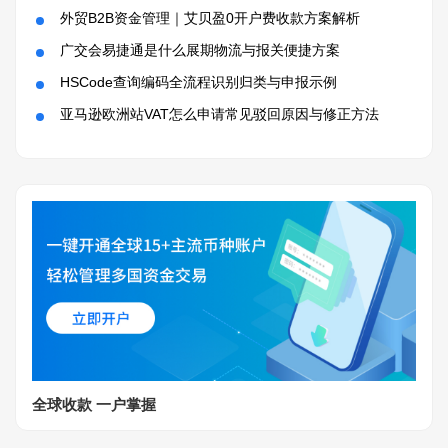
外贸B2B资金管理｜艾贝盈0开户费收款方案解析
广交会易捷通是什么展期物流与报关便捷方案
HSCode查询编码全流程识别归类与申报示例
亚马逊欧洲站VAT怎么申请常见驳回原因与修正方法
全球收款 一户掌握