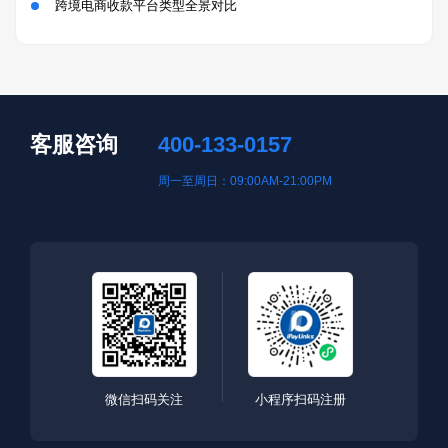
跨境电商收款平台类型全景对比
客服咨询
400-133-0157
周一至周日：09:00AM-21:00PM
微信扫码关注
小程序扫码注册