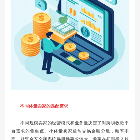
不同体量卖家的匹配需求
不同规模卖家的经营模式和业务量决定了对跨境收款平
台需求的侧重点。小体量卖家通常交易金额分散，频率不
高，对资金安全和系统易用性要求较大，希望在初期投入较