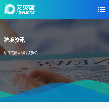
跨境资讯
每日更新全球跨境资讯