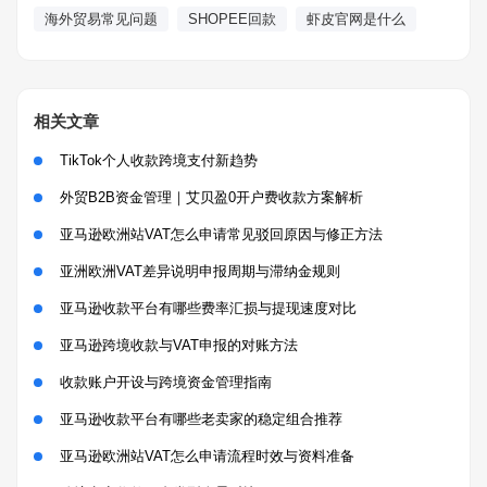
海外贸易常见问题
SHOPEE回款
虾皮官网是什么
相关文章
TikTok个人收款跨境支付新趋势
外贸B2B资金管理｜艾贝盈0开户费收款方案解析
亚马逊欧洲站VAT怎么申请常见驳回原因与修正方法
亚洲欧洲VAT差异说明申报周期与滞纳金规则
亚马逊收款平台有哪些费率汇损与提现速度对比
亚马逊跨境收款与VAT申报的对账方法
收款账户开设与跨境资金管理指南
亚马逊收款平台有哪些老卖家的稳定组合推荐
亚马逊欧洲站VAT怎么申请流程时效与资料准备