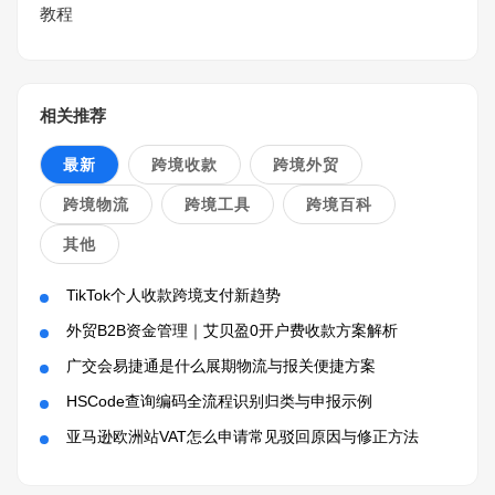
教程
相关推荐
最新
跨境收款
跨境外贸
跨境物流
跨境工具
跨境百科
其他
TikTok个人收款跨境支付新趋势
外贸B2B资金管理｜艾贝盈0开户费收款方案解析
广交会易捷通是什么展期物流与报关便捷方案
HSCode查询编码全流程识别归类与申报示例
亚马逊欧洲站VAT怎么申请常见驳回原因与修正方法