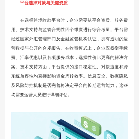
平台选择对策与关键资质
在选择跨境收款平台时，企业需要从平台资质、服务费
用、技术支持与监管合规性四个维度进行综合考量。平台需
经过国家外汇管理部门及金融监管机构认证，拥有透明的运
营数据与公开的合规报告。在收费模式上，企业应权衡手续
费、汇率优惠以及各项服务成本，选择性价比更高的解决方
案。技术支持方面，平台提供的接口稳定性、对接速度和跨
系统兼容性均直接影响资金周转效率。信息安全、数据隐私
及风险防控机制是否完善将决定平台的长期运营能力，这些
均需要运营人员进行详细评估。