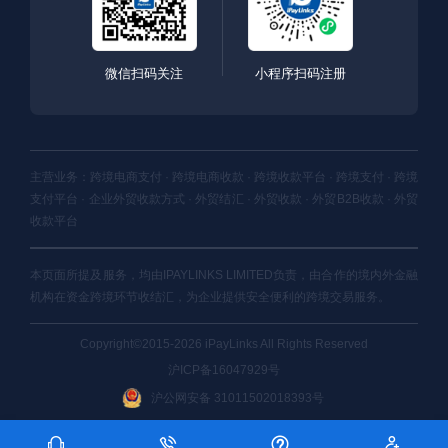
微信扫码关注
小程序扫码注册
主营业务：跨境电商支付 · 跨境电商收款 · 跨境收款平台 · 跨境支付 · 跨境
支付平台 · 企业外贸收款方式 · 外贸结汇 · 外贸收款 · 外贸B2B收款 · 外贸
收款平台
本页面所提及服务，均由IPAYLINKS LIMITED负责，由合作的境内外金融
机构在资金跨境环节收结汇，为企业提供安全便利的跨境交易服务。
Copyright©2015-2026 iPayLinks All Rights Reserved
沪ICP备16047929号
沪公网安备 31011502018393号