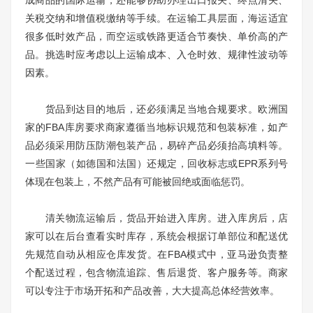
成商品的国际运输，还能够协助办理出口报关、终点清关、
关税交纳和增值税缴纳等手续。在运输工具层面，海运适宜
很多低时效产品，而空运或铁路更适合节奏快、单价高的产
品。挑选时应考虑以上运输成本、入仓时效、规律性波动等
因素。
货品到达目的地后，还必须满足当地合规要求。欧洲国
家的FBA库房要求商家遵循当地标识规范和包装标准，如产
品必须采用防压防潮包装产品，易碎产品必须抬高填料等。
一些国家（如德国和法国）还规定，回收标志或EPR系列号
体现在包装上，不然产品有可能被回绝或面临惩罚。
清关物流运输后，货品开始进入库房。进入库房后，店
家可以在后台查看实时库存，系统会根据订单部位和配送优
先规范自动从相应仓库发货。在FBA模式中，亚马逊负责整
个配送过程，包含物流追踪、售后退货、客户服务等。商家
可以专注于市场开拓和产品改善，大大提高总体经营效率。