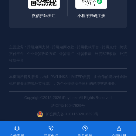
微信扫码关注
小程序扫码注册
主营业务：跨境电商支付 · 跨境电商收款 · 跨境收款平台 · 跨境支付 · 跨境
支付平台 · 企业外贸收款方式 · 外贸结汇 · 外贸收款 · 外贸B2B收款 · 外贸
收款平台
本页面所提及服务，均由IPAYLINKS LIMITED负责，由合作的境内外金融
机构在资金跨境环节收结汇，为企业提供安全便利的跨境交易服务。
Copyright©2015-2026 iPayLinks All Rights Reserved
沪ICP备16047929号
沪公网安备 31011502018393号