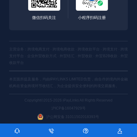
微信扫码关注
小程序扫码注册
主营业务：跨境电商支付 · 跨境电商收款 · 跨境收款平台 · 跨境支付 · 跨境
支付平台 · 企业外贸收款方式 · 外贸结汇 · 外贸收款 · 外贸B2B收款 · 外贸
收款平台
本页面所提及服务，均由IPAYLINKS LIMITED负责，由合作的境内外金融
机构在资金跨境环节收结汇，为企业提供安全便利的跨境交易服务。
Copyright©2015-2026 iPayLinks All Rights Reserved
沪ICP备16047929号
沪公网安备 31011502018393号