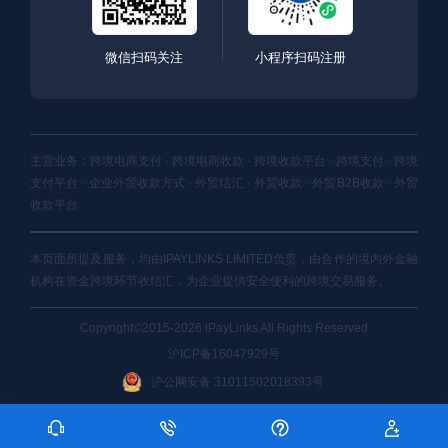
微信扫码关注
小程序扫码注册
主营业务：跨境电商支付 · 跨境电商收款 · 跨境收款平台 · 跨境支付 · 跨境
支付平台 · 企业外贸收款方式 · 外贸结汇 · 外贸收款 · 外贸B2B收款 · 外贸
收款平台
本页面所提及服务，均由IPAYLINKS LIMITED负责，由合作的境内外金融
机构在资金跨境环节收结汇，为企业提供安全便利的跨境交易服务。
Copyright©2015-2026 iPayLinks All Rights Reserved
沪ICP备16047929号
沪公网安备 31011502018393号