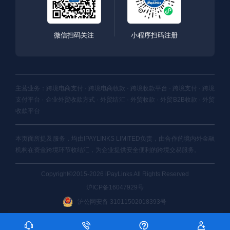
微信扫码关注
小程序扫码注册
主营业务：跨境电商支付 · 跨境电商收款 · 跨境收款平台 · 跨境支付 · 跨境
支付平台 · 企业外贸收款方式 · 外贸结汇 · 外贸收款 · 外贸B2B收款 · 外贸
收款平台
本页面所提及服务，均由IPAYLINKS LIMITED负责，由合作的境内外金融
机构在资金跨境环节收结汇，为企业提供安全便利的跨境交易服务。
Copyright©2015-2026 iPayLinks All Rights Reserved
沪ICP备16047929号
沪公网安备 31011502018393号