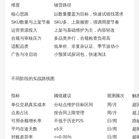
维度
铺货路径
核心思路
以数量覆盖为目标，快速试错找需求
SKU数量与上架节奏
SKU多、上新频密，强调周度节奏
运营资源投入
上架与基础维护为主，内容轻改
合规与审核压力
多品类并行，合规检查负荷高
适配品类
低单价、非复杂认证、季节波动小
广告与冷启动
小预算试探词包，快速淘汰
不同阶段的实战路线图
指标
阈值建议
观测频次
触
单位交易真实成本
分站点维护目标区间
周/月
超
点差占比
按合同上限管理
周/月
超
可用余额增长率
不低于历史P25
日/周
跌
平均在途天数
≤5天
日/周
超
对账差异率
<=0.05%
日/周
超