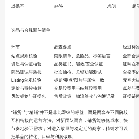
退换率
≤4%
周/月
超
选品与合规漏斗清单
环节
必查要点
经过标
站点规则核验
禁限清单、危险品、标签语言
全部合
资质与认证核验
品类证书、能效/安全认证
证照在
商品测试与质检
批次抽检、关键功能测试
合格率≥
Listing合规校验
标题/要点/图片与属性一致
无夸大
定价与费控核算
交易段费用与结算段费用
点差与
风险标签与证据包
售后政策、物流签收与沟通记录
证据链
“铺货”与“精铺”并不是非此即彼的标签，而是两套在不同阶段
互相衔接的运营方法。对新团队而言，铺货能够低成本、快
节奏地验证需求；对进入放量与稳定期的商家，精铺才可以
把单品的转化、口碑与利润做厚。