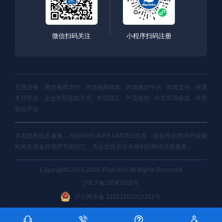
微信扫码关注
小程序扫码注册
主营业务：跨境电商支付 · 跨境电商收款 · 跨境收款平台 · 跨境支付 · 跨境
支付平台 · 企业外贸收款方式 · 外贸结汇 · 外贸收款 · 外贸B2B收款 · 外贸
收款平台
本页面所提及服务，均由IPAYLINKS LIMITED负责，由合作的境内外金融
机构在资金跨境环节收结汇，为企业提供安全便利的跨境交易服务。
Copyright©2015-2026 iPayLinks All Rights Reserved
沪ICP备16047929号
沪公网安备 31011502018393号