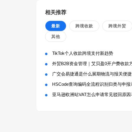
相关推荐
最新
跨境收款
跨境外贸
其他
TikTok个人收款跨境支付新趋势
外贸B2B资金管理｜艾贝盈0开户费收款
广交会易捷通是什么展期物流与报关便捷
HSCode查询编码全流程识别归类与申报
亚马逊欧洲站VAT怎么申请常见驳回原因