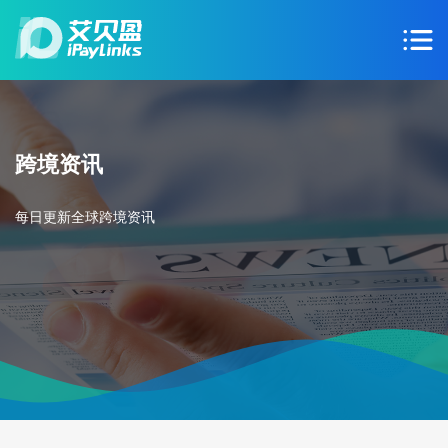
跨境资讯
每日更新全球跨境资讯