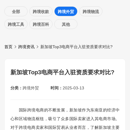
全部
跨境收款
跨境外贸
跨境物流
跨境工具
跨境百科
其他
首页
跨境资讯
新加坡Top3电商平台入驻资质要求对比?
新加坡Top3电商平台入驻资质要求对比?
分类：
跨境外贸
时间：
2025-03-13
国际跨境电商的不断发展，新加坡作为东南亚的经济中
心和区域物流枢纽，吸引了众多国际卖家进入其电商市场。
对于跨境电商卖家和国际贸易从业者而言，了解新加坡主要