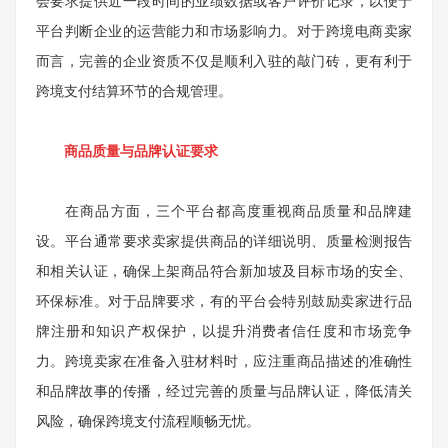
会要求提供近一段时间的业绩数据或客户评价记录，以便于
平台判断企业的运营能力和市场影响力。对于跨境电商卖家
而言，完善的企业资质不仅是顺利入驻的敲门砖，更有利于
跨境支付结算环节的合规管理。
商品质量与品牌认证要求
在商品方面，三个平台都高度重视商品质量和品牌建
设。平台通常要求卖家提供商品的详细说明、质量检测报告
和相关认证，确保上架商品符合新加坡及目标市场的安全、
环保标准。对于品牌要求，有的平台会特别鼓励卖家进行品
牌注册和知识产权保护，以提升消费者信任度和市场竞争
力。跨境卖家在准备入驻材料时，应注重商品描述的准确性
和品牌故事的传播，经过完善的质量与品牌认证，降低清关
风险，确保跨境支付流程顺畅无忧。