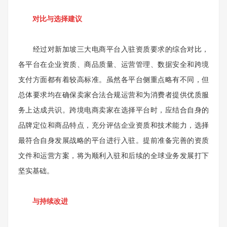
对比与选择建议
经过对新加坡三大电商平台入驻资质要求的综合对比，
各平台在企业资质、商品质量、运营管理、数据安全和跨境
支付方面都有着较高标准。虽然各平台侧重点略有不同，但
总体要求均在确保卖家合法合规运营和为消费者提供优质服
务上达成共识。跨境电商卖家在选择平台时，应结合自身的
品牌定位和商品特点，充分评估企业资质和技术能力，选择
最符合自身发展战略的平台进行入驻。提前准备完善的资质
文件和运营方案，将为顺利入驻和后续的全球业务发展打下
坚实基础。
与持续改进