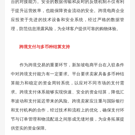
台的对接能力。安全的数据传输和及时的反馈机制不仅有利
于提升运营效率，也能保障资金流动的安全。跨境电商企业
应投资于先进的技术设备和安全系统，经过严格的数据管
理，防范信息泄露风险，为全球客户提供可靠的购物体验。
跨境支付与多币种结算支持
作为跨境交易的重要环节，新加坡电商平台在入驻条件
中对跨境支付能力有一定要求。平台要求卖家具备多币种结
算能力和稳定的资金周转系统，以应对不同市场的支付需
求。跨境支付体系能够实现快速、安全的资金结算，降低汇
率波动和支付延迟带来的风险。跨境卖家应注重与国际银行
和支付机构的合作，经过技术和流程上的优化，确保支付环
节与订单管理和物流配送之间形成无缝对接，为业务拓展提
供坚实的资金保障。