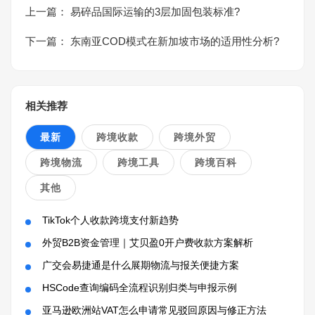
上一篇：
易碎品国际运输的3层加固包装标准?
下一篇：
东南亚COD模式在新加坡市场的适用性分析?
相关推荐
最新
跨境收款
跨境外贸
跨境物流
跨境工具
跨境百科
其他
TikTok个人收款跨境支付新趋势
外贸B2B资金管理｜艾贝盈0开户费收款方案解析
广交会易捷通是什么展期物流与报关便捷方案
HSCode查询编码全流程识别归类与申报示例
亚马逊欧洲站VAT怎么申请常见驳回原因与修正方法