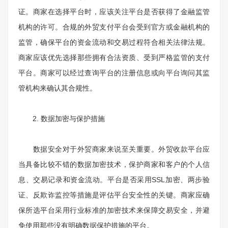
证。商家在选择平台时，应该关注平台是否获得了金融监管
机构的许可。合规的外贸支付平台会受到官方或金融机构的
监管，确保平台的资金流动和交易过程符合相关法律法规。
商家应该优先选择那些拥有合法资质、受到严格监管的支付
平台。商家可以经过查询平台的注册信息或向平台询问其监
管机构来确认其合规性。
2. 数据加密与保护措施
数据安全对于外贸商家来说至关重要。外贸收款平台应
当具备比较不错的数据加密技术，保护商家和客户的个人信
息、交易记录和资金流动。平台是否采用SSL加密、两步验
证、反欺诈监控等措施是评估平台安全性的关键。商家应确
保所选平台采用行业标准的加密技术来保障交易安全，并避
免使用那些没有明确数据保护措施的平台。