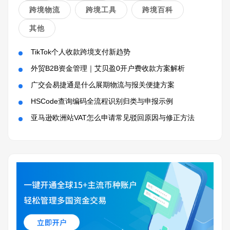
跨境物流
跨境工具
跨境百科
其他
TikTok个人收款跨境支付新趋势
外贸B2B资金管理｜艾贝盈0开户费收款方案解析
广交会易捷通是什么展期物流与报关便捷方案
HSCode查询编码全流程识别归类与申报示例
亚马逊欧洲站VAT怎么申请常见驳回原因与修正方法