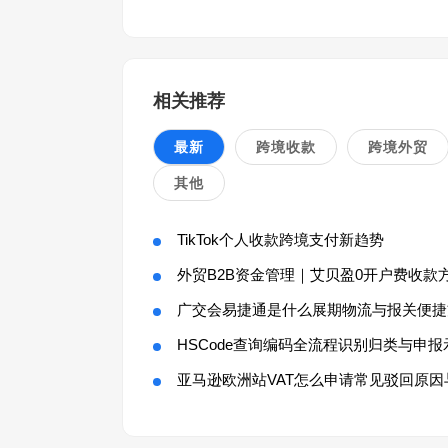
相关推荐
最新
跨境收款
跨境外贸
其他
TikTok个人收款跨境支付新趋势
外贸B2B资金管理｜艾贝盈0开户费收款
广交会易捷通是什么展期物流与报关便捷
HSCode查询编码全流程识别归类与申报
亚马逊欧洲站VAT怎么申请常见驳回原因