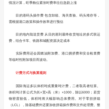
情况计算，旺季舱位紧张时费率往往急剧上涨
目的港码头操作费 包含卸箱、海关查验、码头堆存等，
需根据港口政策和操作效率进行预估
目的地内陆送货费 从目的港到最终收货地址的多式联运
费，结合卡车、铁路和城配资源决定成本
实际费用还会因燃油附加费、港口拥挤费和安全检查费
等临时性附加项目而波动。
计费方式与换算规则
国际海运多以体积吨或重量吨计费，二者取高者结算。
体积吨计算公式为长×宽×高（米）×1000，除以6000；若货
物密度较低，体积吨将大幅影响总体费用。对于零担拼箱
（LCL），除基础费外还要加收拼箱操作费和文件处理费。整