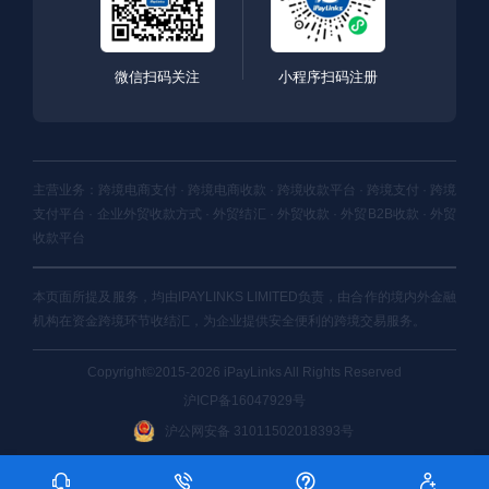
微信扫码关注
小程序扫码注册
主营业务：跨境电商支付 · 跨境电商收款 · 跨境收款平台 · 跨境支付 · 跨境
支付平台 · 企业外贸收款方式 · 外贸结汇 · 外贸收款 · 外贸B2B收款 · 外贸
收款平台
本页面所提及服务，均由IPAYLINKS LIMITED负责，由合作的境内外金融
机构在资金跨境环节收结汇，为企业提供安全便利的跨境交易服务。
Copyright©2015-2026 iPayLinks All Rights Reserved
沪ICP备16047929号
沪公网安备 31011502018393号