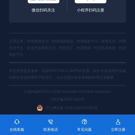
微信扫码关注
小程序扫码注册
主营业务：跨境电商支付 · 跨境电商收款 · 跨境收款平台 · 跨境支付 · 跨境
支付平台 · 企业外贸收款方式 · 外贸结汇 · 外贸收款 · 外贸B2B收款 · 外贸
收款平台
本页面所提及服务，均由IPAYLINKS LIMITED负责，由合作的境内外金融
机构在资金跨境环节收结汇，为企业提供安全便利的跨境交易服务。
Copyright©2015-2026 iPayLinks All Rights Reserved
沪ICP备16047929号
沪公网安备 31011502018393号
在线客服
联系电话
常见问题
立即注册