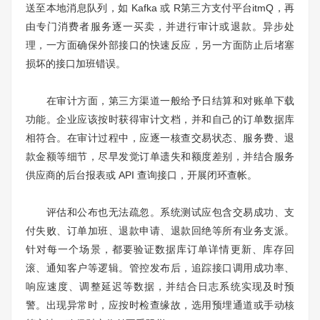
送至本地消息队列，如 Kafka 或 R第三方支付平台itmQ，再
由专门消费者服务逐一买卖，并进行审计或退款。异步处
理，一方面确保外部接口的快速反应，另一方面防止后堵塞
损坏的接口加班错误。
在审计方面，第三方渠道一般给予日结算和对账单下载
功能。企业应该按时获得审计文档，并和自己的订单数据库
相符合。在审计过程中，应逐一核查交易状态、服务费、退
款金额等细节，尽早发觉订单遗失和额度差别，并结合服务
供应商的后台报表或 API 查询接口，开展闭环查帐。
评估和公布也无法疏忽。系统测试应包含交易成功、支
付失败、订单加班、退款申请、退款回绝等所有业务支派。
针对每一个场景，都要验证数据库订单详情更新、库存回
滚、通知客户等逻辑。管控发布后，追踪接口调用成功率、
响应速度、调整延迟等数据，并结合日志系统实现及时预
警。出现异常时，应按时检查缘故，选用预埋通道或手动核