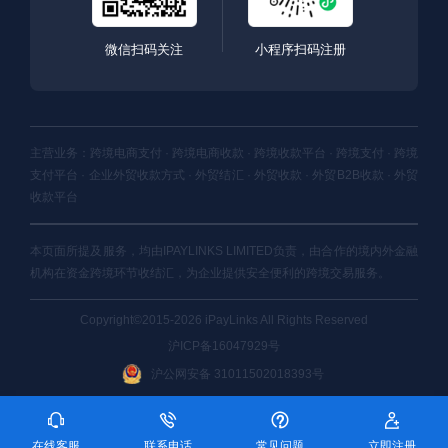
微信扫码关注
小程序扫码注册
主营业务：跨境电商支付 · 跨境电商收款 · 跨境收款平台 · 跨境支付 · 跨境
支付平台 · 企业外贸收款方式 · 外贸结汇 · 外贸收款 · 外贸B2B收款 · 外贸
收款平台
本页面所提及服务，均由IPAYLINKS LIMITED负责，由合作的境内外金融
机构在资金跨境环节收结汇，为企业提供安全便利的跨境交易服务。
Copyright©2015-2026 iPayLinks All Rights Reserved
沪ICP备16047929号
沪公网安备 31011502018393号
在线客服
联系电话
常见问题
立即注册