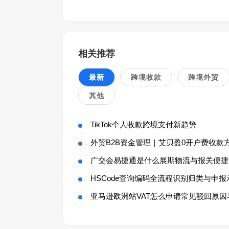
相关推荐
最新
跨境收款
跨境外贸
其他
TikTok个人收款跨境支付新趋势
外贸B2B资金管理｜艾贝盈0开户费收款
广交会易捷通是什么展期物流与报关便捷
HSCode查询编码全流程识别归类与申报
亚马逊欧洲站VAT怎么申请常见驳回原因