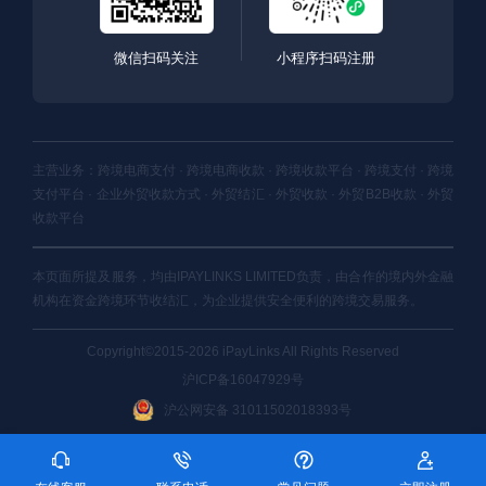
微信扫码关注
小程序扫码注册
主营业务：跨境电商支付 · 跨境电商收款 · 跨境收款平台 · 跨境支付 · 跨境
支付平台 · 企业外贸收款方式 · 外贸结汇 · 外贸收款 · 外贸B2B收款 · 外贸
收款平台
本页面所提及服务，均由IPAYLINKS LIMITED负责，由合作的境内外金融
机构在资金跨境环节收结汇，为企业提供安全便利的跨境交易服务。
Copyright©2015-2026 iPayLinks All Rights Reserved
沪ICP备16047929号
沪公网安备 31011502018393号