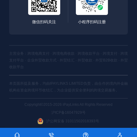
微信扫码关注
小程序扫码注册
主营业务：跨境电商支付 · 跨境电商收款 · 跨境收款平台 · 跨境支付 · 跨境
支付平台 · 企业外贸收款方式 · 外贸结汇 · 外贸收款 · 外贸B2B收款 · 外贸
收款平台
本页面所提及服务，均由IPAYLINKS LIMITED负责，由合作的境内外金融
机构在资金跨境环节收结汇，为企业提供安全便利的跨境交易服务。
Copyright©2015-2026 iPayLinks All Rights Reserved
沪ICP备16047929号
沪公网安备 31011502018393号