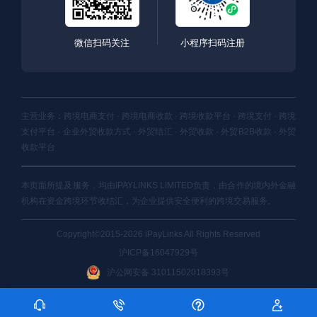
微信扫码关注
小程序扫码注册
主营业务：跨境电商支付 · 跨境电商收款 · 跨境收款平台 · 跨境支付 · 跨境
支付平台 · 企业外贸收款方式 · 外贸结汇 · 外贸收款 · 外贸B2B收款 · 外贸
收款平台
本页面所提及服务，均由IPAYLINKS LIMITED负责，由合作的境内外金融
机构在资金跨境环节收结汇，为企业提供安全便利的跨境交易服务。
Copyright©2015-2026 iPayLinks All Rights Reserved
沪ICP备16047929号
沪公网安备 31011502018393号