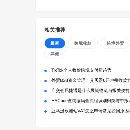
相关推荐
最新
跨境收款
跨境外贸
其他
TikTok个人收款跨境支付新趋势
外贸B2B资金管理｜艾贝盈0开户费收款
广交会易捷通是什么展期物流与报关便捷
HSCode查询编码全流程识别归类与申报
亚马逊欧洲站VAT怎么申请常见驳回原因