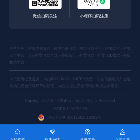
微信扫码关注
小程序扫码注册
主营业务：跨境电商支付 · 跨境电商收款 · 跨境收款平台 · 跨境支付 · 跨境
支付平台 · 企业外贸收款方式 · 外贸结汇 · 外贸收款 · 外贸B2B收款 · 外贸
收款平台
本页面所提及服务，均由IPAYLINKS LIMITED负责，由合作的境内外金融
机构在资金跨境环节收结汇，为企业提供安全便利的跨境交易服务。
Copyright©2015-2026 iPayLinks All Rights Reserved
沪ICP备16047929号
沪公网安备 31011502018393号