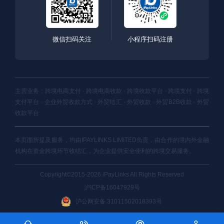
微信扫码关注
小程序扫码注册
主营业务：跨境电商支付 · 跨境电商收款 · 跨境收款平台 · 跨境支付 · 跨境
支付平台 · 企业外贸收款方式 · 外贸结汇 · 外贸收款 · 外贸B2B收款 · 外贸
收款平台
本页面所提及服务，均由IPAYLINKS LIMITED负责，由合作的境内外金融
机构在资金跨境环节收结汇，为企业提供安全便利的跨境交易服务。
Copyright©2015-2026 iPayLinks All Rights Reserved
沪ICP备16047929号
沪公网安备 31011502018393号