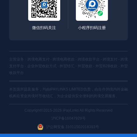
微信扫码关注
小程序扫码注册
主营业务：跨境电商支付 · 跨境电商收款 · 跨境收款平台 · 跨境支付 · 跨境
支付平台 · 企业外贸收款方式 · 外贸结汇 · 外贸收款 · 外贸B2B收款 · 外贸
收款平台
本页面所提及服务，均由IPAYLINKS LIMITED负责，由合作的境内外金融
机构在资金跨境环节收结汇，为企业提供安全便利的跨境交易服务。
Copyright©2015-2026 iPayLinks All Rights Reserved
沪ICP备16047929号
沪公网安备 31011502018393号