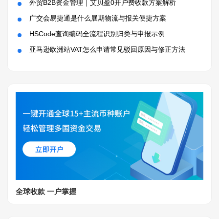
外贸B2B资金管理｜艾贝盈0开户费收款方案解析
广交会易捷通是什么展期物流与报关便捷方案
HSCode查询编码全流程识别归类与申报示例
亚马逊欧洲站VAT怎么申请常见驳回原因与修正方法
全球收款 一户掌握