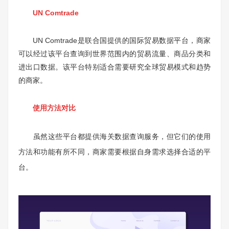
UN Comtrade
UN Comtrade是联合国提供的国际贸易数据平台，商家
可以经过该平台查询到世界范围内的贸易流量、商品分类和
进出口数据。该平台特别适合需要研究全球贸易模式和趋势
的商家。
使用方法对比
虽然这些平台都提供海关数据查询服务，但它们的使用
方法和功能有所不同，商家需要根据自身需求选择合适的平
台。