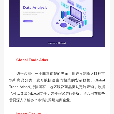
Global Trade Atlas
该平台提供一个非常直观的界面，用户只需输入目标市
场和商品分类，就可以快速查询相关的贸易数据。Global
Trade Atlas支持按国家、地区以及商品类别定制查询，数据
也可以导出为Excel文件，方便商家进行分析。适合用在那些
需要深入了解多个市场的跨境电商企业。
Import Genius