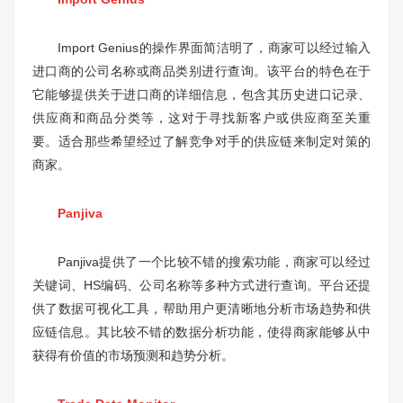
Import Genius的操作界面简洁明了，商家可以经过输入
进口商的公司名称或商品类别进行查询。该平台的特色在于
它能够提供关于进口商的详细信息，包含其历史进口记录、
供应商和商品分类等，这对于寻找新客户或供应商至关重
要。适合那些希望经过了解竞争对手的供应链来制定对策的
商家。
Panjiva
Panjiva提供了一个比较不错的搜索功能，商家可以经过
关键词、HS编码、公司名称等多种方式进行查询。平台还提
供了数据可视化工具，帮助用户更清晰地分析市场趋势和供
应链信息。其比较不错的数据分析功能，使得商家能够从中
获得有价值的市场预测和趋势分析。