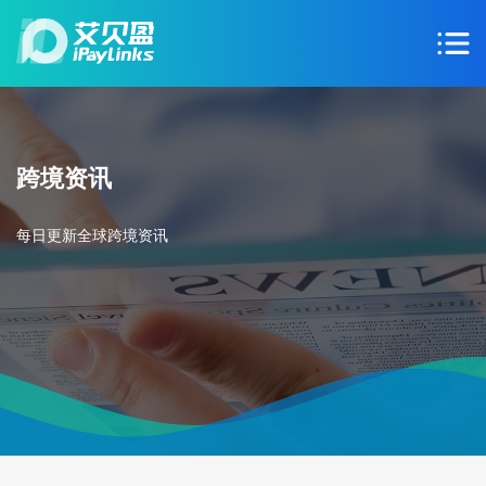
跨境资讯
每日更新全球跨境资讯