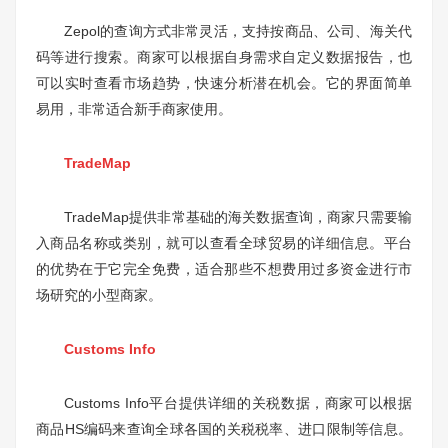
Zepol的查询方式非常灵活，支持按商品、公司、海关代
码等进行搜索。商家可以根据自身需求自定义数据报告，也
可以实时查看市场趋势，快速分析潜在机会。它的界面简单
易用，非常适合新手商家使用。
TradeMap
TradeMap提供非常基础的海关数据查询，商家只需要输
入商品名称或类别，就可以查看全球贸易的详细信息。平台
的优势在于它完全免费，适合那些不想费用过多资金进行市
场研究的小型商家。
Customs Info
Customs Info平台提供详细的关税数据，商家可以根据
商品HS编码来查询全球各国的关税税率、进口限制等信息。