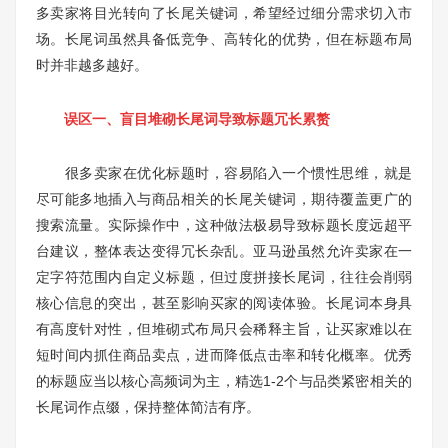
多卖家将目光转向了长尾关键词，希望经过细分需求切入市
场。长尾词虽然具备低竞争、高转化的优势，但在标题布局
时并非越多越好。
误区一、盲目堆砌长尾词导致标题冗长累赘
很多卖家在优化标题时，容易陷入一个惯性思维，就是
尽可能多地插入与商品相关的长尾关键词，期待覆盖更广的
搜索流量。实际操作中，这种做法极易导致标题长度远超平
台建议，整体表达变得冗长杂乱。亚马逊虽然允许卖家在一
定字符范围内自定义标题，但过度拼接长尾词，往往会削弱
核心信息的突出，甚至影响买家的阅读体验。长尾词本身具
有高度针对性，但堆砌式布局只会稀释主旨，让买家难以在
短时间内抓住商品卖点，进而降低点击率和转化概率。优秀
的标题应当以核心高频词为主，精选1-2个与品类紧密相关的
长尾词作点缀，保持整体简洁有序。